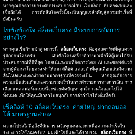
หากคุณต้องการยกระดับประสบการณ์กับ เว็บสล็อต ที่ปลอดภัยและ
เชื่อถือได้ การตัดสินใจครั้งนี้จะเป็นกุญแจสำคัญสู่ความสำเร็จที่
ยั่งยืนครับ
ไขข้อข้องใจ สล็อตเว็บตรง มีระบบการจัดการ
อย่างไร?
หากคุณเริ่มก้าวเข้าสู่วงการนี้
สล็อตเว็บตรง
คือจุดสตาร์ทที่คุณควร
รู้จักก่อนใครครับ มันคือโครงสร้างที่วางมาเพื่อให้ผู้เล่นได้รับ
ประสบการณ์ที่ดีที่สุด โดยเน้นระบบที่จัดการโดย AI และซอฟต์แวร์
จากผู้พัฒนาโดยตรง ทำให้เกม
สล็อต
แต่ละตัวที่คุณเลือกเล่นมีความ
ลื่นไหลและแตกง่ายตามมาตรฐานที่ควรจะเป็น หากคุณต้องการ
ความเป็นส่วนตัวและความรวดเร็วในการทำรายการทางการเงิน การ
เลือกแพลตฟอร์มแบบนี้จะช่วยตัดปัญหาจุกจิกกวนใจออกไปได้
ทั้งหมด เพื่อให้คุณมีเวลาไปสนุกกับการล่ากำไรได้เต็มที่ครับ
เช็คลิสต์ 10 สล็อตเว็บตรง ค่ายใหญ่ ฝากถอนออ
โต้ มาตรฐานสากล
ความโปร่งใสคือสิ่งที่นักล่ารางวัลทุกคนมองหาเพื่อความสำเร็จใน
ระยะยาวใช่ไหมครับ? ผมเข้าใจดีและได้รวบรวม
สล็อตเว็บตรง
ที่