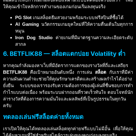
ให้คุณเข้าใจหลักการทำงานของเกมก่อนเริ่มลงทุนจริง
PG Slot
เกมสล็อตธีมสวยงามพร้อมระบบฟรีสปินที่ซื้อได้
AI Gaming
นวัตกรรมเกมยุคใหม่ที่ให้ความตื่นเต้นในทุกการ
หมุน
Iron Dog Studio
ค่ายเกมที่มีมาตรฐานความละเอียดระดับ
สากล
6. BETFLIK88 — สล็อตแตกบ่อย Volatility ต่ำ
หากคุณกำลังมองหาเว็บที่มีอัตราการแตกของรางวัลที่ถี่และเสถียร
BETFLIK88
คือเป้าหมายอันดับหนึ่ง การเล่น
สล็อต
กับเราที่มีค่า
ความผันผวนต่ำจะช่วยให้คุณรักษาเครดิตและสร้างผลกำไรได้อย่าง
ยั่งยืน ระบบของเรารองรับความต้องการของผู้เล่นที่ชื่นชอบการทำ
กำไรแบบต่อเนื่อง พร้อมระบบฝากถอนที่รวดเร็วทันใจ ตอบโจทย์นัก
ล่ารางวัลที่ต้องการความมั่นใจและผลลัพธ์ที่เป็นรูปธรรมในทุกวัน
ครับ
ทดลองเล่นฟรีสล็อตค่ายทั้งหมด
เราเปิดให้คุณได้ทดลองเล่นสล็อตทุกค่ายฟรีแบบไม่มีอั้น เพื่อให้คุณ
ได้ค้นหาเกมที่ใช่สำหรับสไตล์การเล่นของคุณก่อนลงทุนจริง