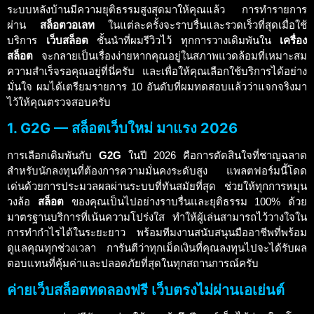
ระบบหลังบ้านมีความยุติธรรมสูงสุดมาให้คุณแล้ว การทำรายการ
ผ่าน
สล็อตวอเลท
ในแต่ละครั้งจะราบรื่นและรวดเร็วที่สุดเมื่อใช้
บริการ
เว็บสล็อต
ชั้นนำที่ผมรีวิวไว้ ทุกการวางเดิมพันใน
เครื่อง
สล็อต
จะกลายเป็นเรื่องง่ายหากคุณอยู่ในสภาพแวดล้อมที่เหมาะสม
ความสำเร็จรอคุณอยู่ที่นี่ครับ และเพื่อให้คุณเลือกใช้บริการได้อย่าง
มั่นใจ ผมได้เตรียมรายการ 10 อันดับที่ผมทดสอบแล้วว่าแจกจริงมา
ไว้ให้คุณตรวจสอบครับ
1. G2G — สล็อตเว็บใหม่ มาแรง 2026
การเลือกเดิมพันกับ
G2G
ในปี 2026 คือการตัดสินใจที่ชาญฉลาด
สำหรับนักลงทุนที่ต้องการความมั่นคงระดับสูง แพลตฟอร์มนี้โดด
เด่นด้วยการประมวลผลผ่านระบบที่ทันสมัยที่สุด ช่วยให้ทุกการหมุน
วงล้อ
สล็อต
ของคุณเป็นไปอย่างราบรื่นและยุติธรรม 100% ด้วย
มาตรฐานบริการที่เน้นความโปร่งใส ทำให้ผู้เล่นสามารถไว้วางใจใน
การทำกำไรได้ในระยะยาว พร้อมทีมงานสนับสนุนมืออาชีพที่พร้อม
ดูแลคุณทุกช่วงเวลา การันตีว่าทุกเม็ดเงินที่คุณลงทุนไปจะได้รับผล
ตอบแทนที่คุ้มค่าและปลอดภัยที่สุดในทุกสถานการณ์ครับ
ค่ายเว็บสล็อตทดลองฟรี เว็บตรงไม่ผ่านเอเย่นต์