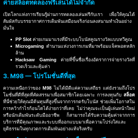
ค่ายสล็อตทดลองฟรีเล่นได้ไม่จำกัด
เปิดโลกแห่งการเรียนรู้ผ่านการทดลองเล่นฟรีกับเรา เพื่อให้คุณได้
สัมผัสกับบรรยากาศการเดิมพันเสมือนจริงก่อนลงสนามทำเงินอย่าง
มั่นใจ
PP Slot
ค่ายเกมมาแรงที่มีระบบโบนัสคูณรางวัลแบบทวีคูณ
Microgaming
ตำนานแห่งวงการเกมที่มาพร้อมแจ็คพอตหลัก
ล้าน
Hacksaw Gaming
ค่ายที่ขึ้นชื่อเรื่องอัตราการจ่ายรางวัลที่
รวดเร็วและคุ้มค่า
3. M98 — โปรโมชั่นดีที่สุด
ความเหนือกว่าของ
M98
ไม่ได้มีดีแค่ความเสถียร แต่ยังรวมถึงโปร
โมชั่นที่ดีที่สุดที่คัดสรรมาเพื่อสมาชิกโดยเฉพาะ การลงทุนกับ
สล็อต
ที่นี่ช่วยให้คุณมีต้นทุนที่สูงขึ้นจากการกดรับโบนัส ช่วยเพิ่มโอกาสใน
การคว้ากำไรก้อนโตได้ง่ายกว่าที่เคย ไม่ว่าคุณจะเป็นผู้เล่นหน้าใหม่
หรือนักเดิมพันระดับมืออาชีพ ก็สามารถได้รับความคุ้มค่าจากการ
บริการที่มีคุณภาพและระบบที่ออกแบบมาเพื่อความโปร่งใสและ
ยุติธรรมในทุกงวดการเดิมพันอย่างแท้จริงครับ