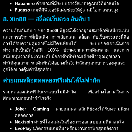
Habanero
ค่ายเกมที่มีระบบรางวัลแบบคูณทวีที่น่าสนใจ
Fugaso
เกมที่มีฟีเจอร์พิเศษช่วยให้ผู้เล่นมีโอกาสชนะสูง
8. Xin88 — สล็อตเว็บตรง อันดับ 1
ความเป็นอันดับ 1 ของ
Xin88
พิสูจน์ได้จากฐานสมาชิกที่เหนียวแน่น
และการบริการที่เป็นเลิศ การเลือกเล่น
สล็อต
กับเว็บตรงแห่งนี้คือ
การได้รับความคุ้มค่าที่ไม่มีใครเทียบได้ ระบบของเราเน้นการ
ทำงานที่เป็นอัตโนมัติ 100% ปราศจากความผิดพลาด และการ
สนับสนุนจากทีมงานระดับมืออาชีพที่พร้อมเคียงข้างคุณทุกเวลา
ทำให้คุณสามารถเดิมพันได้อย่างมั่นใจว่าเงินทุนทุกบาทของคุณจะ
ถูกใช้อย่างคุ้มค่าที่สุดครับ
ค่ายเกมสล็อตทดลองฟรีเล่นได้ไม่จำกัด
ร่วมทดลองเล่นฟรีกับเราแบบไม่มีจำกัด เพื่อสร้างโอกาสในการ
ศึกษาเกมก่อนทำกำไรจริง
Joker Gaming
ค่ายเกมคลาสสิกที่ยังคงได้รับความนิยม
ตลอดกาล
Nextspin
ค่ายที่โดดเด่นในเรื่องการออกแบบเกมที่น่าสนใจ
EvoPlay
นวัตกรรมเกมที่มาพร้อมงานกราฟิกสุดอลังการ